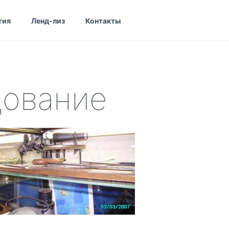
тия
Ленд-лиз
Контакты
дование